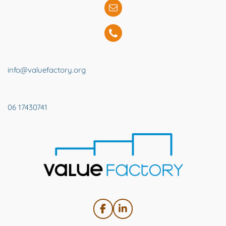
info@valuefactory.org
06 17430741
F
L
a
i