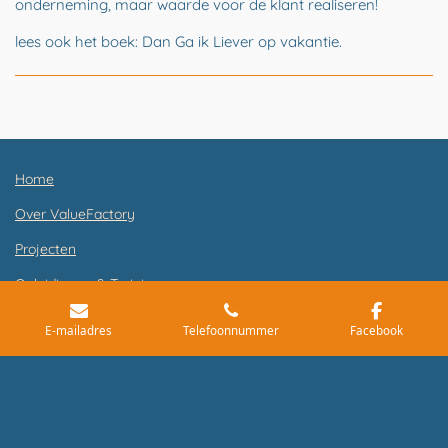
onderneming, maar waarde voor de klant realiseren!
lees ook het boek: Dan Ga ik Liever op vakantie.
Home
Over ValueFactory
Projecten
Opleidingen & Trainingen
Contact
E-mailadres
Telefoonnummer
Facebook
F
L
a
i
c
n
Website:
www.herkdsgn.nl