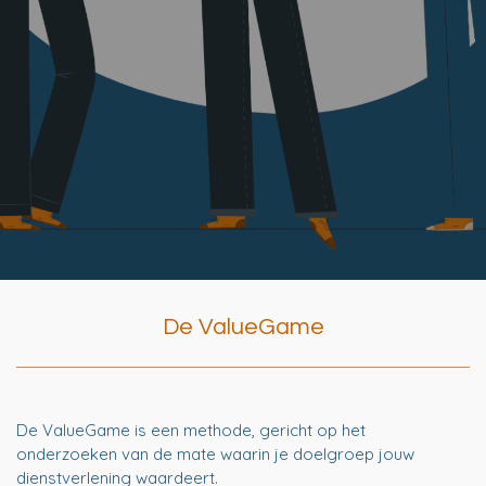
De ValueGame
De ValueGame is een methode, gericht op het
onderzoeken van de mate waarin je doelgroep jouw
dienstverlening waardeert.