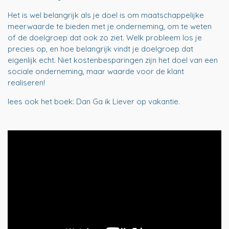
Het is wel belangrijk als je doel is om maatschappelijke
meerwaarde te bieden met je onderneming, om te weten
of de doelgroep dat ook zo ziet. Welk probleem los je
precies op, en hoe belangrijk vindt je doelgroep dat
eigenlijk echt. Niet kostenbesparingen zijn het doel van een
sociale onderneming, maar waarde voor de klant
realiseren!
lees ook het boek: Dan Ga ik Liever op vakantie.