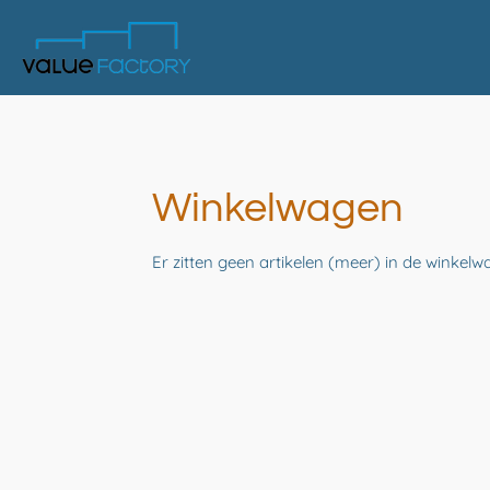
Ga
direct
naar
de
hoofdinhoud
Winkelwagen
Er zitten geen artikelen (meer) in de winkelw